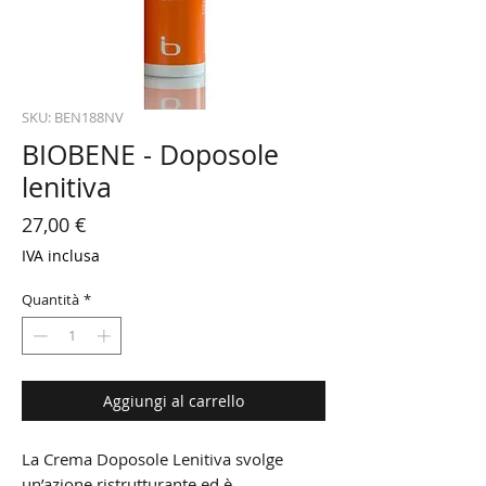
SKU: BEN188NV
BIOBENE - Doposole
lenitiva
Prezzo
27,00 €
IVA inclusa
Quantità
*
Aggiungi al carrello
La Crema Doposole Lenitiva svolge
un’azione ristrutturante ed è