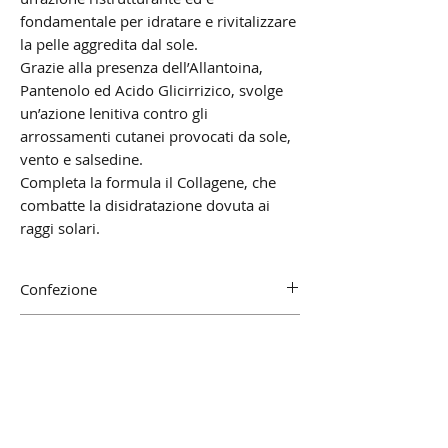
fondamentale per idratare e rivitalizzare
la pelle aggredita dal sole.
Grazie alla presenza dell’Allantoina,
Pantenolo ed Acido Glicirrizico, svolge
un’azione lenitiva contro gli
arrossamenti cutanei provocati da sole,
vento e salsedine.
Completa la formula il Collagene, che
combatte la disidratazione dovuta ai
raggi solari.
Confezione
150ml.
Applicazione
Stendere in modo omogeneo su tutta la cute
dopo l'esposizione.
Il prodotto deve essere spalmato in modo da
coprire copiosamente ogni aria epidermica che