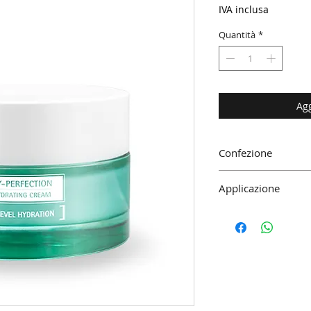
IVA inclusa
Quantità
*
Agg
Confezione
50ml.
Applicazione
Dopo un'adeguata dete
su viso e collo, con u
assorbimento.