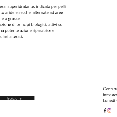
ra, superidratante, indicata per pelli
o aride e secche, alternate ad aree
he o grasse.
one di principi biologici, attivi su
una potente azione riparatrice e
lari alterati.
Contatta
infoest
Iscrizione
Lunedì 